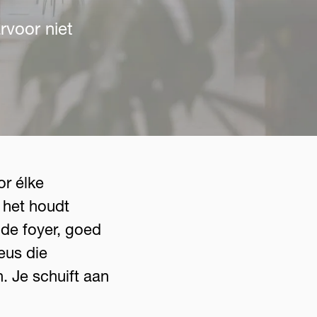
rvoor niet
or élke
 het houdt
n de foyer, goed
eus die
n. Je schuift aan