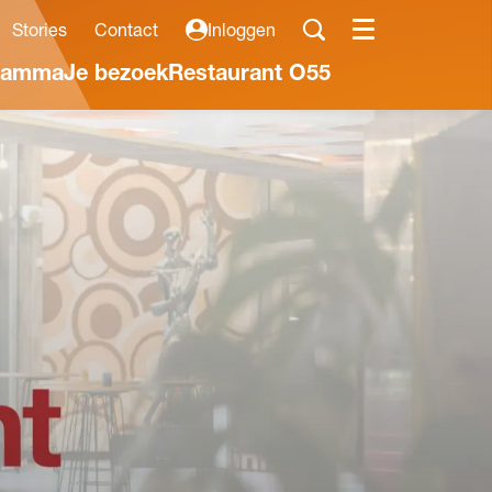
Stories
Contact
Inloggen
Menu
ramma
Je bezoek
Restaurant O55