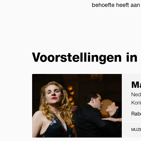
behoefte heeft aan 
Voorstellingen in
Ma
Ned
Kon
Rab
MUZI