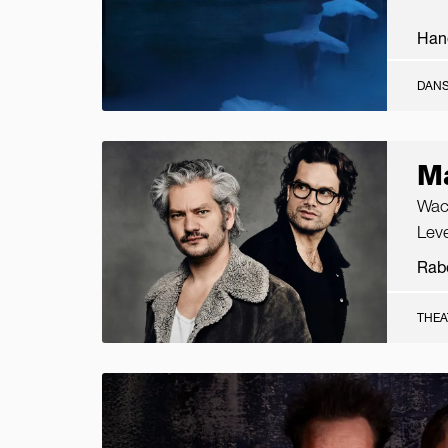
Han
DANS
Ma
Wac
Leve
Rab
THE