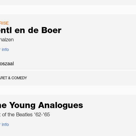
RISE
ntl en de Boer
halzen
 info
oszaal
RET & COMEDY
he Young Analogues
 of the Beatles '62-'65
 info