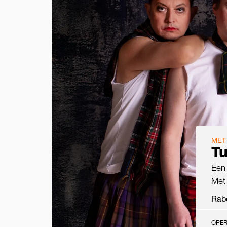
MET
Tu
Een 
Met 
Rab
OPER