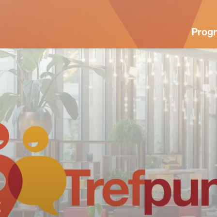
Prog
t