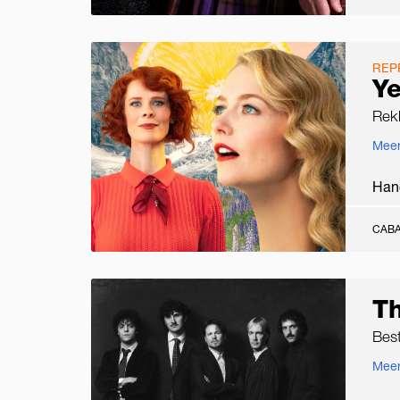
REP
Ye
Rek
Meer
Han
CABA
T
Best
Meer