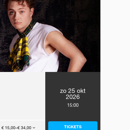
zo 25 okt
2026
15:00
TICKETS
€ 15,00–€ 34,00