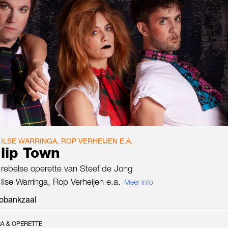
 ILSE WARRINGA, ROP VERHEIJEN E.A.
lip Town
rebelse operette van Steef de Jong
Ilse Warringa, Rop Verheijen e.a.
Meer info
obankzaal
A & OPERETTE