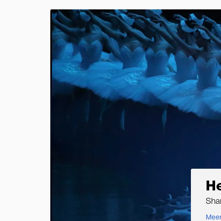
H
Shan
Meer