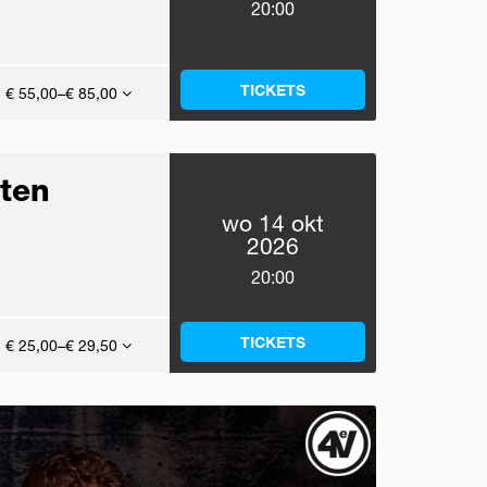
20:00
TICKETS
€ 55,00–€ 85,00
ten
wo 14 okt
2026
20:00
TICKETS
€ 25,00–€ 29,50