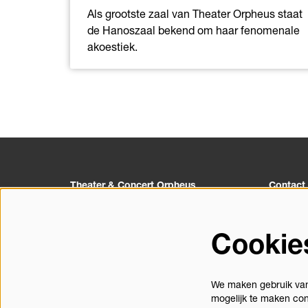
Als grootste zaal van Theater Orpheus staat
de Hanoszaal bekend om haar fenomenale
akoestiek.
Theater & Concert Orpheus
Contact
Churchillplein 1
055 527 
7314 BZ Apeldoorn
info@orp
Cookie
Postbus 10133
Contact
7301GC Apeldoorn
We maken gebruik van 
mogelijk te maken con