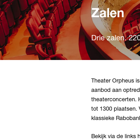
Zalen
Drie zalen. 22
Theater Orpheus is
aanbod aan optrede
theaterconcerten. H
tot 1300 plaatsen.
klassieke Rabobank
Bekijk via de links