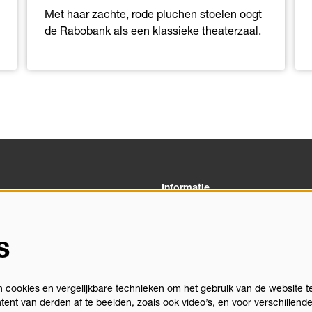
Met haar zachte, rode pluchen stoelen oogt
de Rabobank als een klassieke theaterzaal.
Informatie
03 00
Veelgestelde vragen
heus.nl
Algemene Voorwaarden
s
Privacystatement
gegevens
Vacatures
Theatertechniek
cookies en vergelijkbare technieken om het gebruik van de website t
Stichting Podiumactiviteiten Apel
tent van derden af te beelden, zoals ook video’s, en voor verschillend
Congrescentrum Orpheus