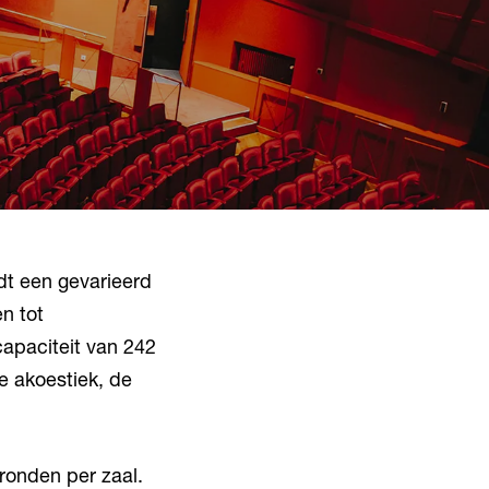
dt een gevarieerd
n tot
capaciteit van 242
e akoestiek, de
gronden per zaal.