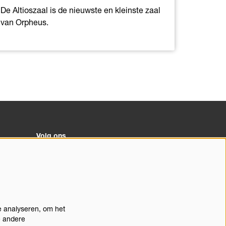
De Altioszaal is de nieuwste en kleinste zaal
van Orpheus.
Volg ons
Meld je aan voor de nieuwsbrief
e analyseren, om het
doorn
e andere