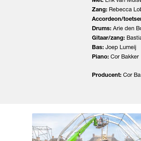
Zang:
Rebecca Lo
Accordeon/toetse
Drums:
Arie den B
Gitaar/zang:
Basti
Bas:
Joep Lumeij
Piano:
Cor Bakker
Producent:
Cor Bak