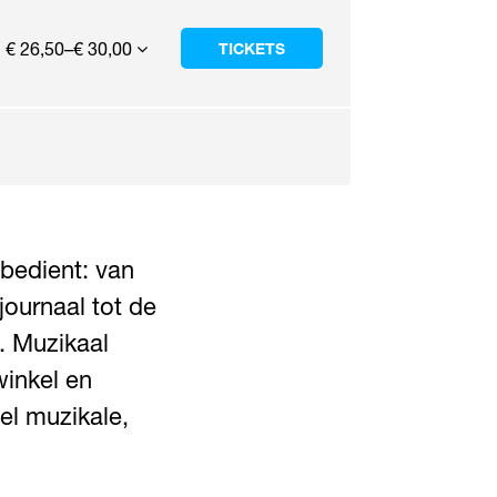
€ 26,50–€ 30,00
TICKETS
 bedient: van
ournaal tot de
w. Muzikaal
winkel en
l muzikale,