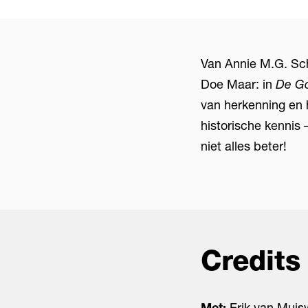
Van Annie M.G. Sch
Doe Maar: in
De G
van herkenning en 
historische kennis
niet alles beter!
Credits
Met:
Erik van Muis