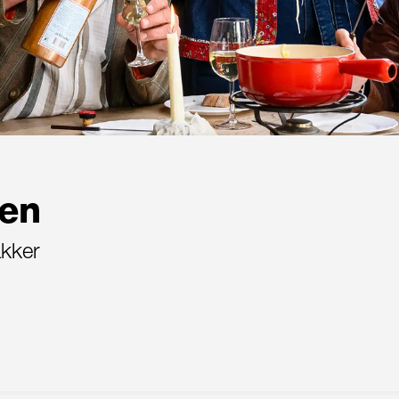
en
akker