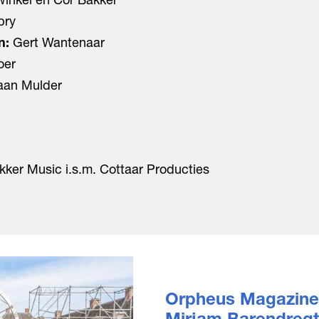
bry
n:
Gert Wantenaar
oer
aan Mulder
ker Music i.s.m. Cottaar Producties
Orpheus Magazine: 
Mirjam Barendregt