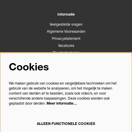
Informatie
Veelgestelde vragen
Algemene Voorwaarden
Privacystatement
Vacatures
Theatertechniek
Stichting Podiumactiviteiten Apeldoorn
Cookies
Congrescentrum Orpheus
We maken gebruik van cookies en vergelijkbare technieken om het
gebruik van de website te analyseren, om het mogelijk te maken
Volg ons
content van derden af te beelden, zoals ook video’s, en voor
verschillende andere toepassingen. Deze cookies worden ook
geplaatst door derden.
Meer informatie…
Meld je aan voor de nieuwsbrief
ALLEEN FUNCTIONELE COOKIES