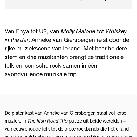
Van Enya tot U2, van
Molly Malone
tot
Whiskey
in the Jar
: Anneke van Giersbergen reist door de
rijke muziekscene van Ierland. Met haar heldere
stem en drie muzikanten brengt ze traditionele
folk en iconische rock samen in één
avondvullende muzikale trip.
De platenkast van Anneke van Giersbergen staat vol Ierse
muziek. In
The Irish Road Trip
put ze uit beide werelden –
van eeuwenoude folk tot de grote rockbands die het eiland
aan de wereld schonk – en stelde ze een bloemlezing samen