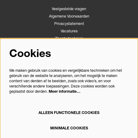
Veelgestelde vragen
Algemene Voorwaarden
Privacystatement
Vacatures
Theatertechniek
Stichting Podiumactiviteiten Apeldoorn
Cookies
Congrescentrum Orpheus
We maken gebruik van cookies en vergelijkbare technieken om het
gebruik van de website te analyseren, om het mogelijk te maken
Volg ons
content van derden af te beelden, zoals ook video’s, en voor
verschillende andere toepassingen. Deze cookies worden ook
geplaatst door derden.
Meer informatie…
Meld je aan voor de nieuwsbrief
ALLEEN FUNCTIONELE COOKIES
MINIMALE COOKIES
© Theater Orpheus