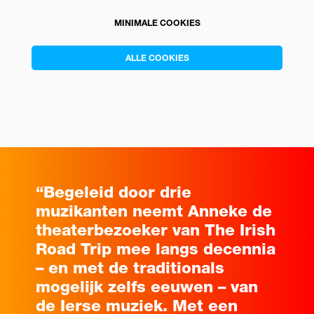
MINIMALE COOKIES
ALLE COOKIES
“Begeleid door drie
muzikanten neemt Anneke de
theaterbezoeker van The Irish
Road Trip mee langs decennia
– en met de traditionals
mogelijk zelfs eeuwen – van
de Ierse muziek. Met een