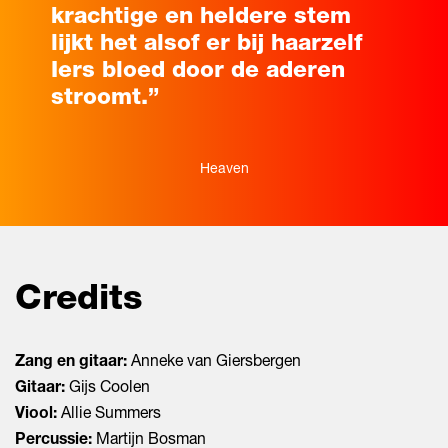
krachtige en heldere stem
lijkt het alsof er bij haarzelf
Iers bloed door de aderen
stroomt.”
Heaven
Credits
Zang en gitaar:
Anneke van Giersbergen
Gitaar:
Gijs Coolen
Viool:
Allie Summers
Percussie:
Martijn Bosman