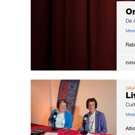
O
De o
Meer
Rab
EVE
GRA
L
Curt
Meer
Alti