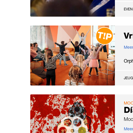
EVE
V
Meer
Orp
JEUG
MOO
Dí
Moo
Meer