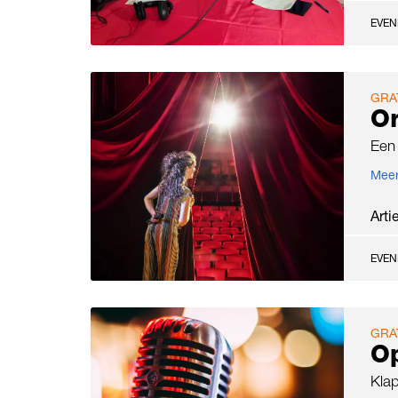
EVE
GRA
Or
Een 
Meer
Arti
EVE
GRA
O
Klap