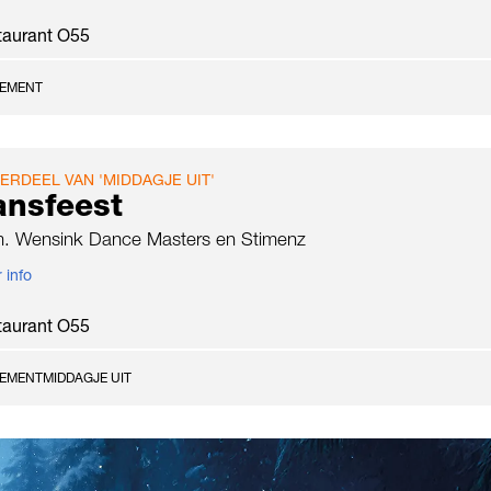
taurant O55
NEMENT
ERDEEL VAN 'MIDDAGJE UIT'
ansfeest
.m. Wensink Dance Masters en Stimenz
 info
taurant O55
NEMENT
MIDDAGJE UIT