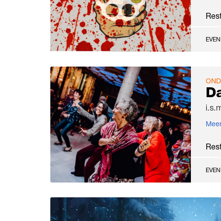
Res
EVE
OND
D
i.s
Meer
Res
EVE