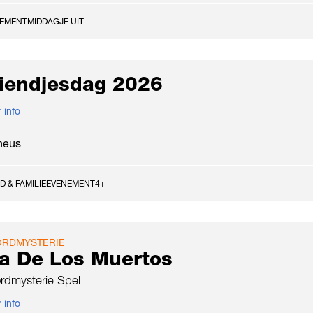
NEMENT
MIDDAGJE UIT
riendjesdag 2026
 info
heus
D & FAMILIE
EVENEMENT
4+
RDMYSTERIE
a De Los Muertos
rdmysterie Spel
 info