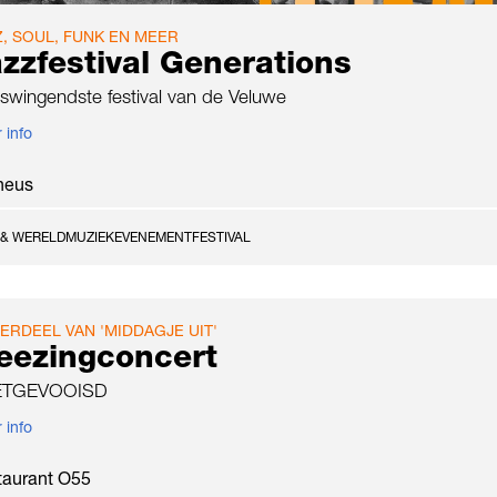
Z, SOUL, FUNK EN MEER
zzfestival Generations
swingendste festival van de Veluwe
 info
heus
 & WERELDMUZIEK
EVENEMENT
FESTIVAL
ERDEEL VAN 'MIDDAGJE UIT'
eezingconcert
ETGEVOOISD
 info
taurant O55