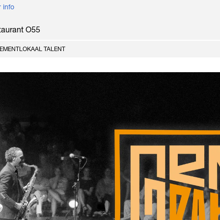
 info
taurant O55
NEMENT
LOKAAL TALENT