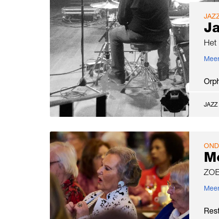
JAZ
Ja
Het 
Meer
Orp
JAZZ
OND
M
ZO
Meer
Res