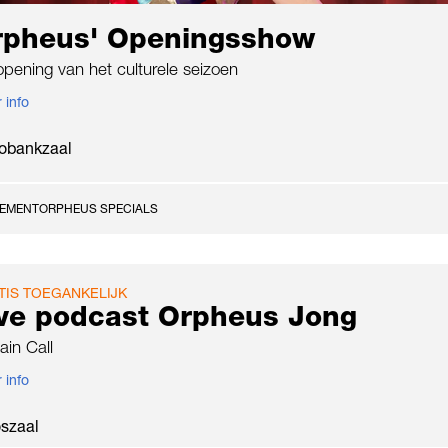
rpheus' Openingsshow
pening van het culturele seizoen
 info
obankzaal
NEMENT
ORPHEUS SPECIALS
TIS TOEGANKELIJK
ive podcast Orpheus Jong
ain Call
 info
oszaal