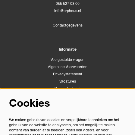
055 527 03 00
info@orpheus.nl
Contactgegevens
Informatie
Veelgestelde vragen
Algemene Voorwaarden
Privacystatement
Vacatures
Theatertechniek
Stichting Podiumactiviteiten Apeldoorn
Cookies
Congrescentrum Orpheus
We maken gebruik van cookies en vergelijkbare technieken om het
gebruik van de website te analyseren, om het mogelijk te maken
Volg ons
content van derden af te beelden, zoals ook video’s, en voor