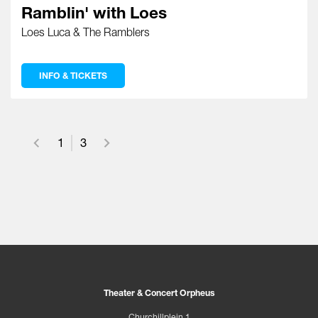
Ramblin' with Loes
Loes Luca & The Ramblers
INFO & TICKETS
1
3
Theater & Concert Orpheus
Churchillplein 1