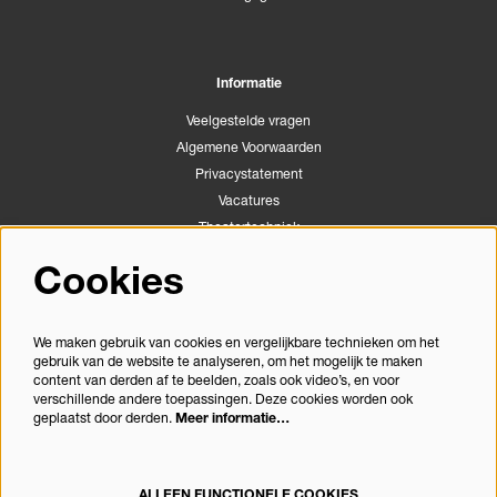
Informatie
Veelgestelde vragen
Algemene Voorwaarden
Privacystatement
Vacatures
Theatertechniek
Stichting Podiumactiviteiten Apeldoorn
Cookies
Congrescentrum Orpheus
We maken gebruik van cookies en vergelijkbare technieken om het
gebruik van de website te analyseren, om het mogelijk te maken
Volg ons
content van derden af te beelden, zoals ook video’s, en voor
verschillende andere toepassingen. Deze cookies worden ook
geplaatst door derden.
Meer informatie…
Meld je aan voor de nieuwsbrief
ALLEEN FUNCTIONELE COOKIES