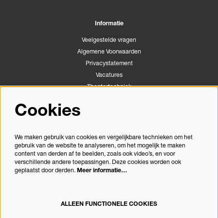
Informatie
Veelgestelde vragen
Algemene Voorwaarden
Privacystatement
Vacatures
Theatertechniek
Stichting Podiumactiviteiten Apeldoorn
Cookies
Congrescentrum Orpheus
We maken gebruik van cookies en vergelijkbare technieken om het
gebruik van de website te analyseren, om het mogelijk te maken
Volg ons
content van derden af te beelden, zoals ook video’s, en voor
verschillende andere toepassingen. Deze cookies worden ook
geplaatst door derden.
Meer informatie…
Meld je aan voor de nieuwsbrief
ALLEEN FUNCTIONELE COOKIES