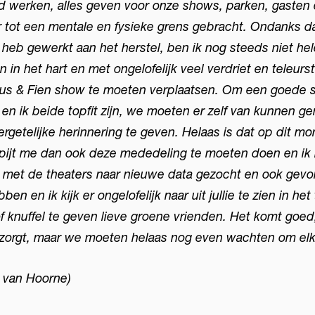
ard werken, alles geven voor onze shows, parken, gasten
aar tot een mentale en fysieke grens gebracht. Ondanks d
heb gewerkt aan het herstel, ben ik nog steeds niet he
 in het hart en met ongelofelijk veel verdriet en teleurs
tus & Fien show te moeten verplaatsen. Om een goede
n ik beide topfit zijn, we moeten er zelf van kunnen gen
rgetelijke herinnering te geven. Helaas is dat op dit m
spijt me dan ook deze mededeling te moeten doen en ik 
met de theaters naar nieuwe data gezocht en ook gevo
ben en ik kijk er ongelofelijk naar uit jullie te zien in he
of knuffel te geven lieve groene vrienden. Het komt goed
zorgt, maar we moeten helaas nog even wachten om elka
l van Hoorne)