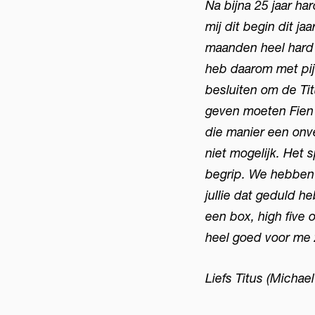
Na bijna 25 jaar h
mij dit begin dit j
maanden heel hard 
Inzoomen
heb daarom met pijn
besluiten om de Ti
geven moeten Fien e
die manier een onve
niet mogelijk. Het 
begrip. We hebben 
jullie dat geduld heb
een box, high five 
heel goed voor me 
Liefs Titus (Michae