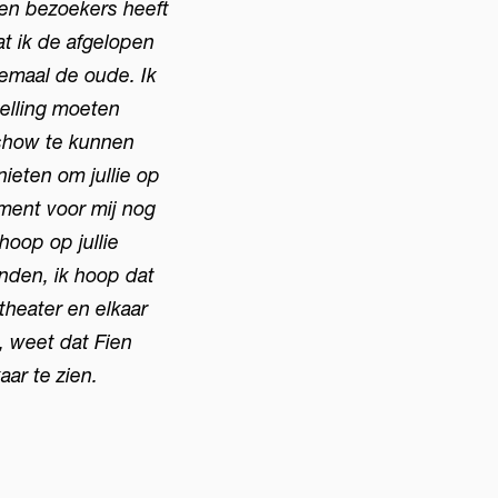
 en bezoekers heeft
at ik de afgelopen
lemaal de oude. Ik
Inzoomen
telling moeten
 show te kunnen
ieten om jullie op
oment voor mij nog
hoop op jullie
nden, ik hoop dat
t theater en elkaar
, weet dat Fien
ar te zien.