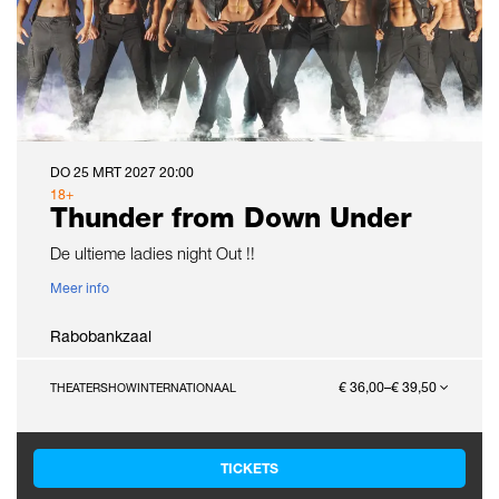
DO 25 MRT 2027
20:00
18+
Thunder from Down Under
De ultieme ladies night Out !!
Meer info
Rabobankzaal
€ 36,00–€ 39,50
THEATERSHOW
INTERNATIONAAL
TICKETS