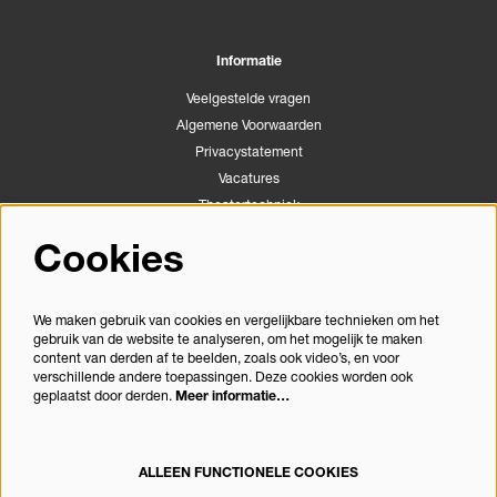
Informatie
Veelgestelde vragen
Algemene Voorwaarden
Privacystatement
Vacatures
Theatertechniek
Stichting Podiumactiviteiten Apeldoorn
Cookies
Congrescentrum Orpheus
We maken gebruik van cookies en vergelijkbare technieken om het
gebruik van de website te analyseren, om het mogelijk te maken
Volg ons
content van derden af te beelden, zoals ook video’s, en voor
verschillende andere toepassingen. Deze cookies worden ook
geplaatst door derden.
Meer informatie…
Meld je aan voor de nieuwsbrief
ALLEEN FUNCTIONELE COOKIES