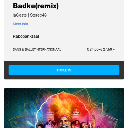
Badke(remix)
laGeste | Stereo48
Meer info
Rabobankzaal
€ 24,00–€ 27,50
DANS & BALLET
INTERNATIONAAL
TICKETS