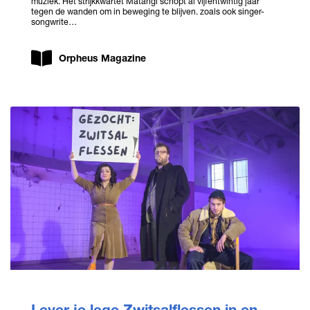
muziek. Het strijkkwartet Matangi schopt al vijfentwintig jaar
tegen de wanden om in beweging te blijven. zoals ook singer-
songwrite…
Orpheus Magazine
Lever je lege Zwitsalflessen in en