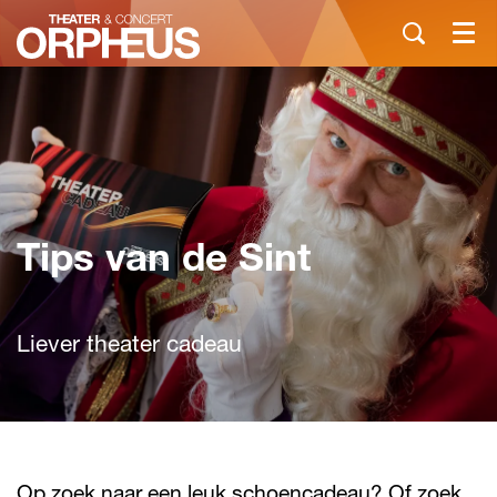
Menu
Tips van de Sint
Liever theater cadeau
Op zoek naar een leuk schoencadeau? Of zoek