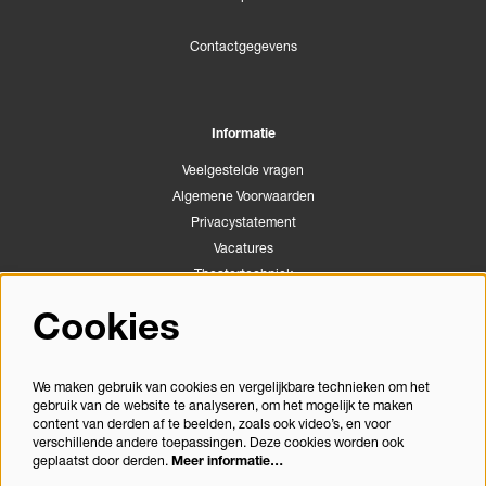
Contactgegevens
Informatie
Veelgestelde vragen
Algemene Voorwaarden
Privacystatement
Vacatures
Theatertechniek
Stichting Podiumactiviteiten Apeldoorn
Cookies
Congrescentrum Orpheus
We maken gebruik van cookies en vergelijkbare technieken om het
gebruik van de website te analyseren, om het mogelijk te maken
Volg ons
content van derden af te beelden, zoals ook video’s, en voor
verschillende andere toepassingen. Deze cookies worden ook
geplaatst door derden.
Meer informatie…