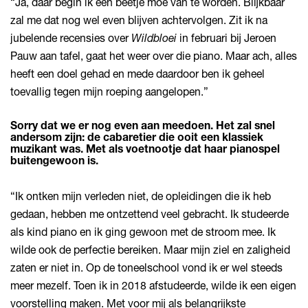
“Ja, daar begin ik een beetje moe van te worden. Blijkbaar
zal me dat nog wel even blijven achtervolgen. Zit ik na
jubelende recensies over
Wildbloei
in februari bij Jeroen
Pauw aan tafel, gaat het weer over die piano. Maar ach, alles
heeft een doel gehad en mede daardoor ben ik geheel
toevallig tegen mijn roeping aangelopen.”
Sorry dat we er nog even aan meedoen. Het zal snel
andersom zijn: de cabaretier die ooit een klassiek
muzikant was. Met als voetnootje dat haar pianospel
buitengewoon is.
“Ik ontken mijn verleden niet, de opleidingen die ik heb
gedaan, hebben me ontzettend veel gebracht. Ik studeerde
als kind piano en ik ging gewoon met de stroom mee. Ik
wilde ook de perfectie bereiken. Maar mijn ziel en zaligheid
zaten er niet in. Op de toneelschool vond ik er wel steeds
meer mezelf. Toen ik in 2018 afstudeerde, wilde ik een eigen
voorstelling maken. Met voor mij als belangrijkste