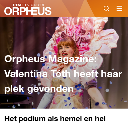
Menu
Orpheus Magazine:
Valentina Tóth heeft haar
plek gevonden
Het podium als hemel en hel