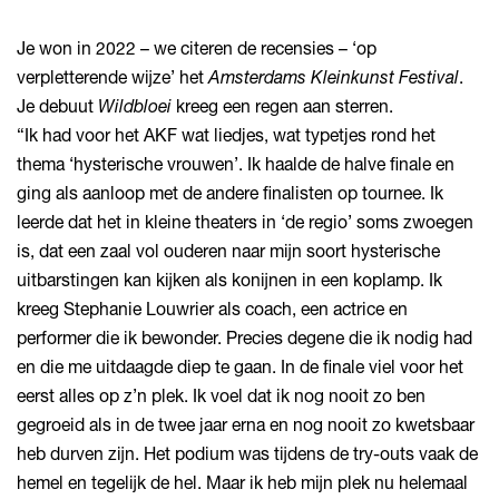
Je won in 2022 – we citeren de recensies – ‘op
verpletterende wijze’ het
Amsterdams Kleinkunst Festival
.
Je debuut
Wildbloei
kreeg een regen aan sterren.
“Ik had voor het AKF wat liedjes, wat typetjes rond het
thema ‘hysterische vrouwen’. Ik haalde de halve finale en
ging als aanloop met de andere finalisten op tournee. Ik
leerde dat het in kleine theaters in ‘de regio’ soms zwoegen
is, dat een zaal vol ouderen naar mijn soort hysterische
uitbarstingen kan kijken als konijnen in een koplamp. Ik
kreeg Stephanie Louwrier als coach, een actrice en
performer die ik bewonder. Precies degene die ik nodig had
en die me uitdaagde diep te gaan. In de finale viel voor het
eerst alles op z’n plek. Ik voel dat ik nog nooit zo ben
gegroeid als in de twee jaar erna en nog nooit zo kwetsbaar
heb durven zijn. Het podium was tijdens de try-outs vaak de
hemel en tegelijk de hel. Maar ik heb mijn plek nu helemaal