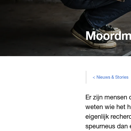
Moordmy
< Nieuws & Stories
Er zijn mensen d
weten wie het h
eigenlijk reche
speurneus dan e