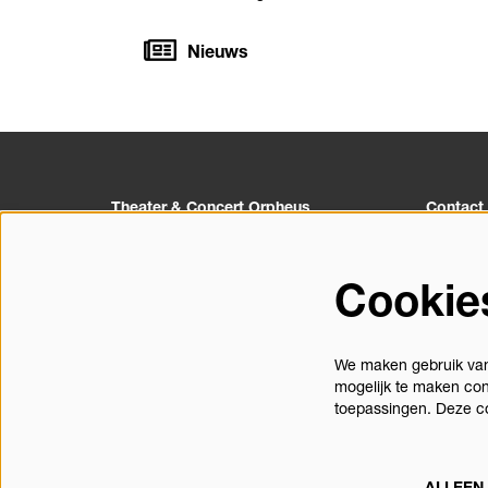
Nieuws
Theater & Concert Orpheus
Contact
Churchillplein 1
055 527 
7314 BZ Apeldoorn
info@orp
Cookie
Postbus 10133
Contact
7301GC Apeldoorn
We maken gebruik van 
mogelijk te maken con
toepassingen. Deze c
ALLEEN