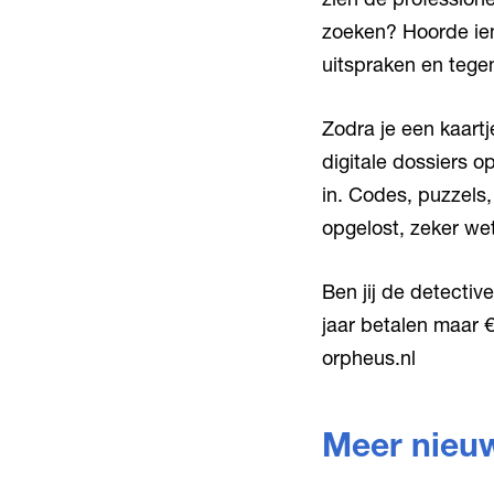
zoeken? Hoorde iem
uitspraken en tegen
Zodra je een kaartj
digitale dossiers 
in. Codes, puzzels,
opgelost, zeker we
Ben jij de detectiv
jaar betalen maar €
orpheus.nl
Meer nieu