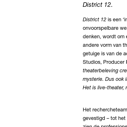
District 12
.
District 12
is een ‘
onvoorspelbare wen
denken, wordt om e
andere vorm van the
getuige is van de a
Studios, Producer
theaterbeleving cre
mysterie. Dus ook 
Het is live-theate
Het rechercheteam 
gevestigd – tot het
zien de profession