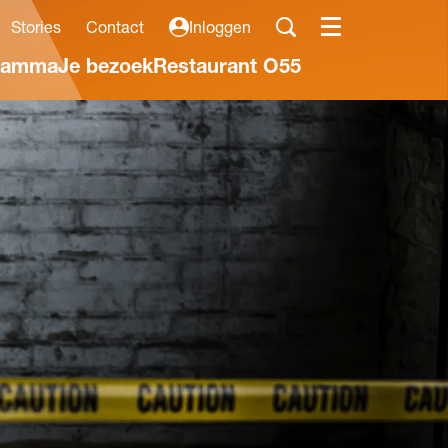
Stories
Contact
Inloggen
Menu
ramma
Je bezoek
Restaurant O55