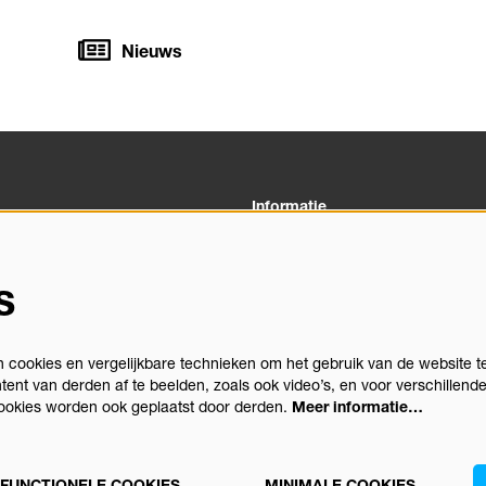
Nieuws
Informatie
03 00
Veelgestelde vragen
heus.nl
Algemene Voorwaarden
s
Privacystatement
gegevens
Vacatures
Theatertechniek
cookies en vergelijkbare technieken om het gebruik van de website t
Stichting Podiumactiviteiten Apel
tent van derden af te beelden, zoals ook video’s, en voor verschillend
Congrescentrum Orpheus
ookies worden ook geplaatst door derden.
Meer informatie…
 FUNCTIONELE COOKIES
MINIMALE COOKIES