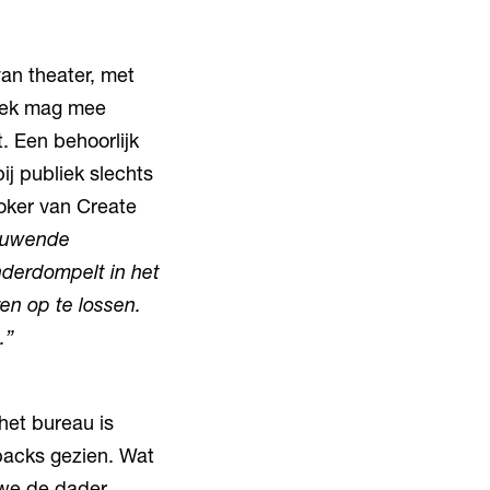
an theater, met
liek mag mee
 Een behoorlijk
ij publiek slechts
oker van Create
ieuwende
onderdompelt in het
en op te lossen.
.”
het bureau is
hbacks gezien. Wat
 we de dader