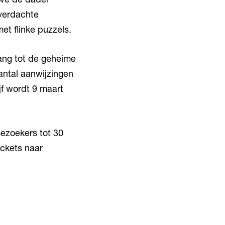
 verdachte
met flinke puzzels.
gang tot de geheime
aantal aanwijzingen
jf wordt 9 maart
Bezoekers tot 30
ickets naar