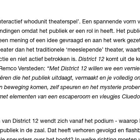
interactief whodunit theaterspel’. Een spannende vorm v
dingen omdat het publiek er een rol in heeft. Het pub
en mening of een idee gevraagd en aan het werk gezet.
ater dan het traditionele ‘meeslepende’ theater, waarb
ctie en niet actief betrokken is.
District 12
komt uit de k
 Remco Versteden:
“Met District 12 willen we een vern
ëren die het publiek uitdaagt, vermaakt en je volledig 
in beweging komen, zelf speuren en het mysterie prober
r, met elementen van een escaperoom en vleugjes Cluedo
van District 12 wendt zich vanaf het podium - waarop 
 publiek in de zaal. Dat heeft verhoren gevolgd en flas
ele speurders over het hoofd? In welke richting moeten