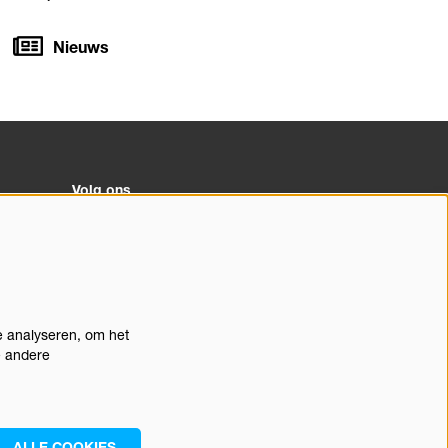
Nieuws
Volg ons
Meld je aan voor de nieuwsbrief
e analyseren, om het
doorn
e andere
ALLE COOKIES