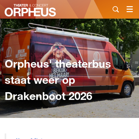
Menu
Orpheus' theaterbus
staat weer op
Drakenboot 2026