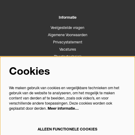
Informatie
Veelgestelde vragen
Algemene Voorwaarden
Privacystatement
Vacatures
Theatertechniek
Stichting Podiumactiviteiten Apeldoorn
Cookies
Congrescentrum Orpheus
We maken gebruik van cookies en vergelijkbare technieken om het
gebruik van de website te analyseren, om het mogelijk te maken
Volg ons
content van derden af te beelden, zoals ook video’s, en voor
verschillende andere toepassingen. Deze cookies worden ook
geplaatst door derden.
Meer informatie…
Meld je aan voor de nieuwsbrief
ALLEEN FUNCTIONELE COOKIES