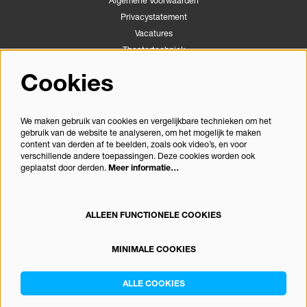
Algemene Voorwaarden
Privacystatement
Vacatures
Theatertechniek
Stichting Podiumactiviteiten Apeldoorn
Cookies
Congrescentrum Orpheus
We maken gebruik van cookies en vergelijkbare technieken om het
gebruik van de website te analyseren, om het mogelijk te maken
Volg ons
content van derden af te beelden, zoals ook video’s, en voor
verschillende andere toepassingen. Deze cookies worden ook
geplaatst door derden.
Meer informatie…
Meld je aan voor de nieuwsbrief
ALLEEN FUNCTIONELE COOKIES
MINIMALE COOKIES
© Theater Orpheus
ALLE COOKIES
Powered by
CultureSuite