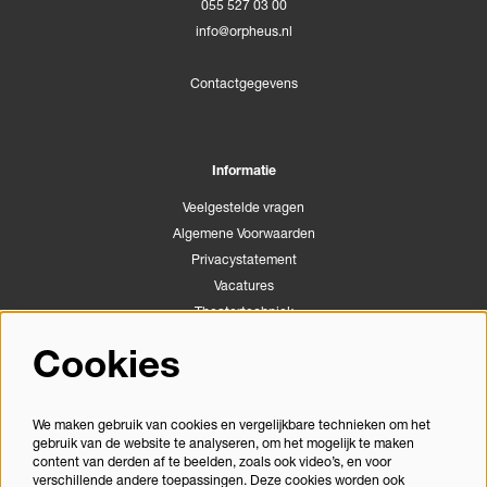
055 527 03 00
info@orpheus.nl
Contactgegevens
Informatie
Veelgestelde vragen
Algemene Voorwaarden
Privacystatement
Vacatures
Theatertechniek
Stichting Podiumactiviteiten Apeldoorn
Cookies
Congrescentrum Orpheus
We maken gebruik van cookies en vergelijkbare technieken om het
gebruik van de website te analyseren, om het mogelijk te maken
Volg ons
content van derden af te beelden, zoals ook video’s, en voor
verschillende andere toepassingen. Deze cookies worden ook