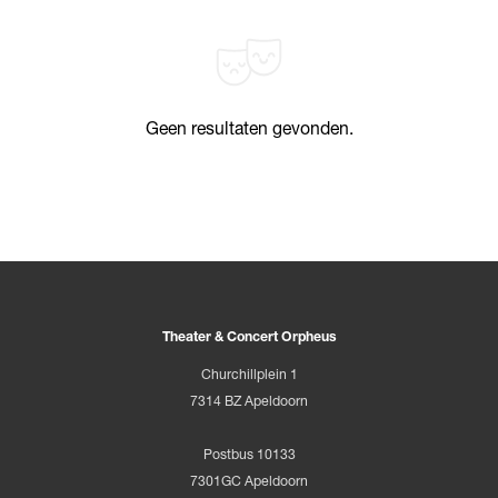
Geen resultaten gevonden.
Theater & Concert Orpheus
Churchillplein 1
7314 BZ Apeldoorn
Postbus 10133
7301GC Apeldoorn