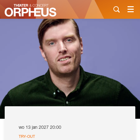
Menu
wo 13 jan 2027
20:00
TRY-OUT