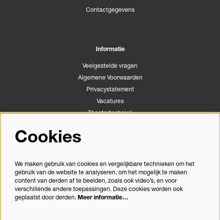
Contactgegevens
Informatie
Veelgestelde vragen
Algemene Voorwaarden
Privacystatement
Vacatures
Theatertechniek
Stichting Podiumactiviteiten Apeldoorn
Cookies
Congrescentrum Orpheus
We maken gebruik van cookies en vergelijkbare technieken om het
gebruik van de website te analyseren, om het mogelijk te maken
Volg ons
content van derden af te beelden, zoals ook video’s, en voor
verschillende andere toepassingen. Deze cookies worden ook
geplaatst door derden.
Meer informatie…