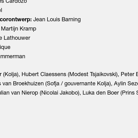
es Cardozo
l
ecorontwerp:
Jean Louis Barning
Martijn Kramp
e Lathouwer
ique
immerman
 (Kolja), Hubert Claessens (Modest Tsjaikovski), Peter B
is van Broekhuizen (Sofja / gouvernante Kolja), Aylin Sez
lian van Nierop (Nicolai Jakobo), Luka den Boer (Prins S