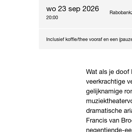
wo 23 sep 2026
Rabobank
20:00
Inclusief koffie/thee vooraf en een (pauz
Wat als je doof
veerkrachtige v
gelijknamige ro
muziektheatervoo
dramatische ari
Francis van Bro
negentiende-ee