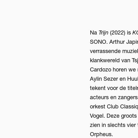
Na
Trijn
(2022) is
K
SONO. Arthur Japins
verrassende muzie
klankwereld van Ts
Cardozo horen we 
Aylin Sezer en Huu
tekent voor de tite
acteurs en zangers
orkest Club Class
Vogel. Deze groots
zien in slechts vi
Orpheus.