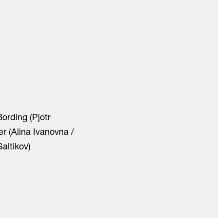
ording (Pjotr
er (Alina Ivanovna /
altikov)