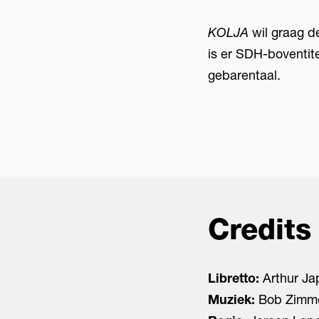
KOLJA
wil graag d
is er SDH-boventite
gebarentaal.
Credits
Libretto:
Arthur Ja
Muziek:
Bob Zimm