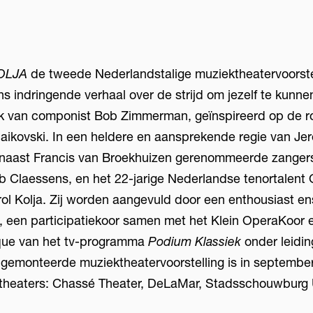
OLJA
de tweede Nederlandstalige muziektheatervoorstel
 indringende verhaal over de strijd om jezelf te kunnen 
k van componist Bob Zimmerman, geïnspireerd op de 
jaikovski. In een heldere en aansprekende regie van Je
naast Francis van Broekhuizen gerenommeerde zangers 
b Claessens, en het 22-jarige Nederlandse tenortalent O
lrol Kolja. Zij worden aangevuld door een enthousiast 
, een participatiekoor samen met het Klein OperaKoor
ique van het tv-programma
Podium Klassiek
onder leidin
 gemonteerde muziektheatervoorstelling is in september
er theaters: Chassé Theater, DeLaMar, Stadsschouwburg 