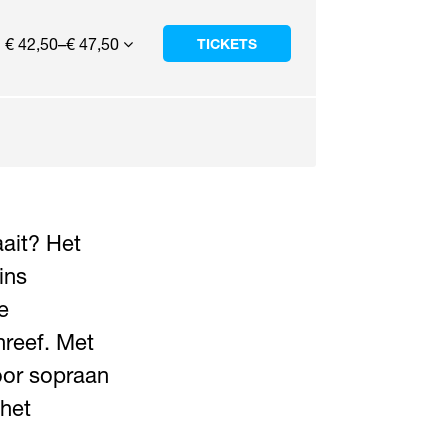
€ 42,50–€ 47,50
TICKETS
aait? Het
ins
e
hreef. Met
voor sopraan
 het