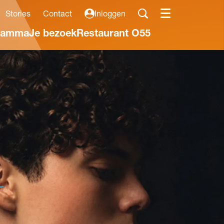
Stories
Contact
Inloggen
Menu
ramma
Je bezoek
Restaurant O55