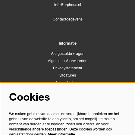
info@orpheus.nl
Contactgegevens
Informatie
Veelgestelde vragen
Algemene Voorwaarden
Privacystatement
Vacatures
Theatertechniek
Stichting Podiumactiviteiten Apeldoorn
Cookies
Congrescentrum Orpheus
We maken gebruik van cookies en vergelijkbare technieken om het
gebruik van de website te analyseren, om het mogelijk te maken
Volg ons
content van derden af te beelden, zoals ook video’s, en voor
verschillende andere toepassingen. Deze cookies worden ook
geplaatst door derden.
Meer informatie…