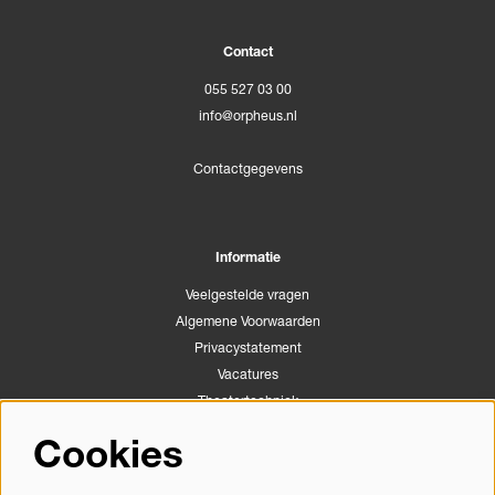
Contact
055 527 03 00
info@orpheus.nl
Contactgegevens
Informatie
Veelgestelde vragen
Algemene Voorwaarden
Privacystatement
Vacatures
Theatertechniek
Stichting Podiumactiviteiten Apeldoorn
Cookies
Congrescentrum Orpheus