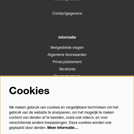
Contactgegevens
Informatie
Veelgestelde vragen
Algemene Voorwaarden
Privacystatement
Vacatures
Theatertechniek
Stichting Podiumactiviteiten Apeldoorn
Cookies
Congrescentrum Orpheus
We maken gebruik van cookies en vergelijkbare technieken om het
gebruik van de website te analyseren, om het mogelijk te maken
Volg ons
content van derden af te beelden, zoals ook video’s, en voor
verschillende andere toepassingen. Deze cookies worden ook
geplaatst door derden.
Meer informatie…