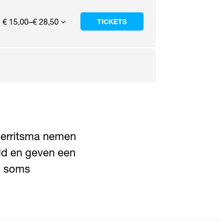
€ 15,00–€ 28,50
TICKETS
Gerritsma nemen
ld en geven een
n soms