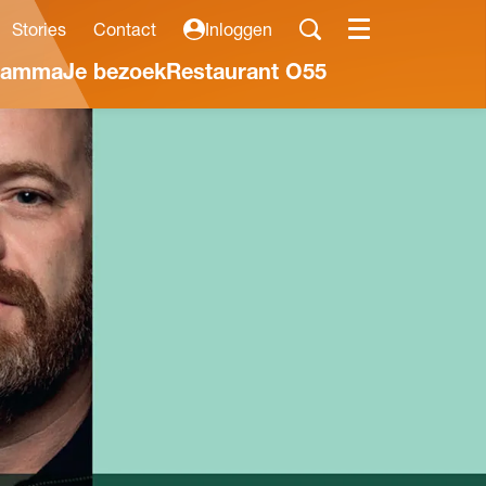
Stories
Contact
Inloggen
Menu
ramma
Je bezoek
Restaurant O55