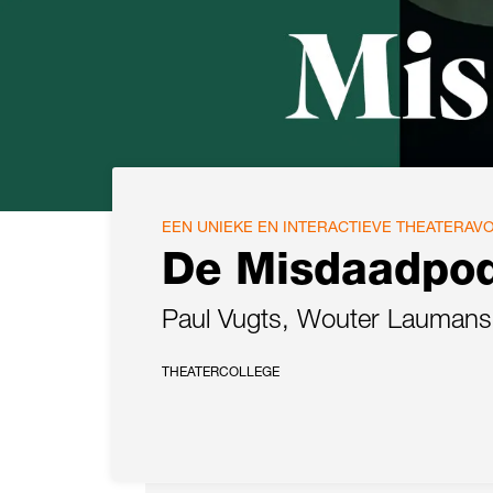
EEN UNIEKE EN INTERACTIEVE THEATERAV
De Misdaadpod
Paul Vugts, Wouter Laumans 
THEATERCOLLEGE