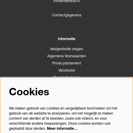
info@orpheus.nl
Contactgegevens
Informatie
Veelgestelde vragen
Algemene Voorwaarden
Privacystatement
Vacatures
Theatertechniek
Stichting Podiumactiviteiten Apeldoorn
Cookies
Congrescentrum Orpheus
We maken gebruik van cookies en vergelijkbare technieken om het
gebruik van de website te analyseren, om het mogelijk te maken
Volg ons
content van derden af te beelden, zoals ook video’s, en voor
verschillende andere toepassingen. Deze cookies worden ook
geplaatst door derden.
Meer informatie…