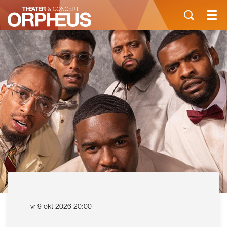
Menu
vr 9 okt 2026
20:00