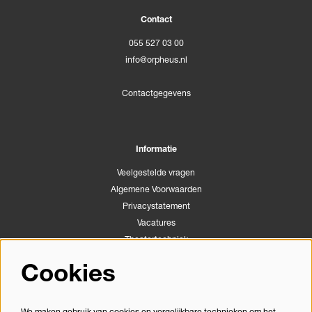
Contact
055 527 03 00
info@orpheus.nl
Contactgegevens
Informatie
Veelgestelde vragen
Algemene Voorwaarden
Privacystatement
Vacatures
Theatertechniek
Stichting Podiumactiviteiten Apeldoorn
Cookies
Congrescentrum Orpheus
We maken gebruik van cookies en vergelijkbare technieken om het