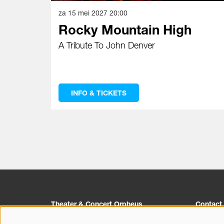
za 15 mei 2027
20:00
Rocky Mountain High
A Tribute To John Denver
INFO & TICKETS
Theater & Concert Orpheus
Contact
Churchillplein 1
055 527 