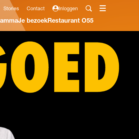
Stories
Contact
Inloggen
Menu
ramma
Je bezoek
Restaurant O55