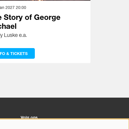
 jan 2027
20:00
 Story of George
chael
y Luske e.a.
NFO & TICKETS
Volg ons