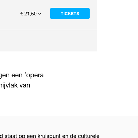
€ 21,50
TICKETS
gen een ‘opera
ijvlak van
nd staat op een kruispunt en de culturele