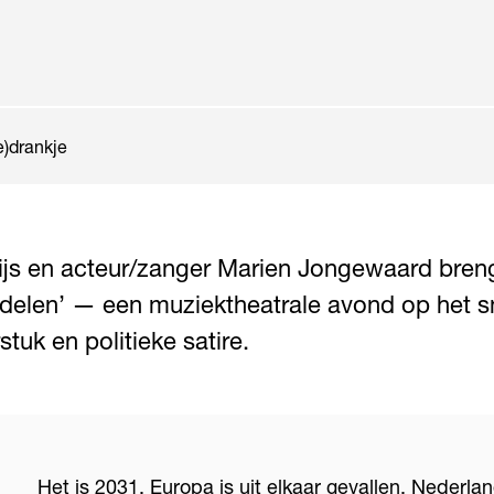
e)drankje
ijs en acteur/zanger Marien Jongewaard bren
elen’ — een muziektheatrale avond op het sn
stuk en politieke satire.
Het is 2031. Europa is uit elkaar gevallen, Nederla