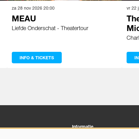
za 28 nov 2026
20:00
vr 22
MEAU
The
Mi
Liefde Onderschat - Theatertour
Charl
INFO & TICKETS
I
Informatie
03 00
Veelgestelde vragen