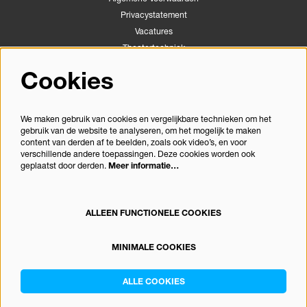
Privacystatement
Vacatures
Theatertechniek
Stichting Podiumactiviteiten Apeldoorn
Cookies
Congrescentrum Orpheus
We maken gebruik van cookies en vergelijkbare technieken om het
gebruik van de website te analyseren, om het mogelijk te maken
Volg ons
content van derden af te beelden, zoals ook video’s, en voor
verschillende andere toepassingen. Deze cookies worden ook
geplaatst door derden.
Meer informatie…
Meld je aan voor de nieuwsbrief
ALLEEN FUNCTIONELE COOKIES
MINIMALE COOKIES
© Theater Orpheus
ALLE COOKIES
Powered by
CultureSuite