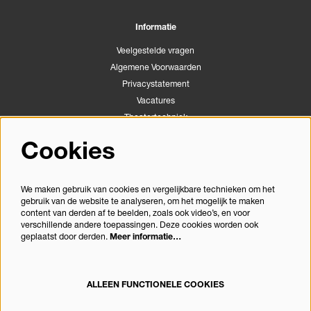
Informatie
Veelgestelde vragen
Algemene Voorwaarden
Privacystatement
Vacatures
Theatertechniek
Stichting Podiumactiviteiten Apeldoorn
Cookies
Congrescentrum Orpheus
We maken gebruik van cookies en vergelijkbare technieken om het
gebruik van de website te analyseren, om het mogelijk te maken
Volg ons
content van derden af te beelden, zoals ook video’s, en voor
verschillende andere toepassingen. Deze cookies worden ook
geplaatst door derden.
Meer informatie…
Meld je aan voor de nieuwsbrief
ALLEEN FUNCTIONELE COOKIES