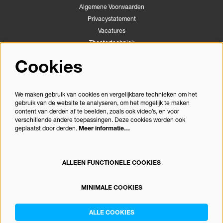
Algemene Voorwaarden
Privacystatement
Vacatures
Theatertechniek
Stichting Podiumactiviteiten Apeldoorn
Cookies
Congrescentrum Orpheus
We maken gebruik van cookies en vergelijkbare technieken om het
gebruik van de website te analyseren, om het mogelijk te maken
Volg ons
content van derden af te beelden, zoals ook video’s, en voor
verschillende andere toepassingen. Deze cookies worden ook
geplaatst door derden.
Meer informatie…
Meld je aan voor de nieuwsbrief
ALLEEN FUNCTIONELE COOKIES
MINIMALE COOKIES
© Theater Orpheus
ALLE COOKIES
Powered by
CultureSuite