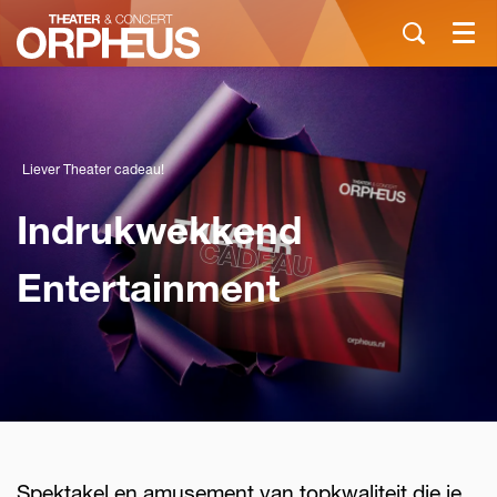
Menu
Liever Theater cadeau!
Indrukwekkend
Entertainment
Spektakel en amusement van topkwaliteit die je