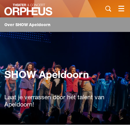
Menu
Over SHOW Apeldoorn
SHOW Apeldoorn
Laat je verrassen door hét talent van
Apeldoorn!