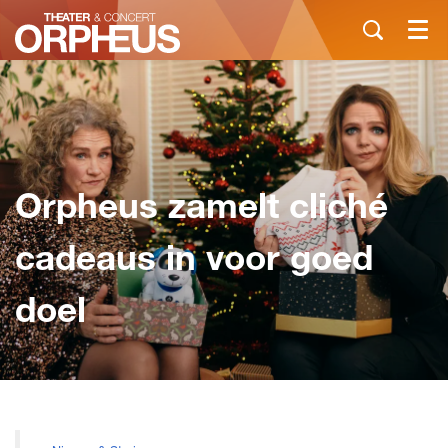
Menu
Orpheus zamelt cliché
cadeaus in voor goed
doel