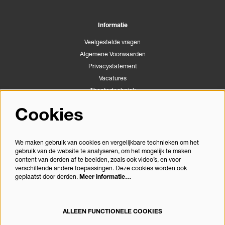
Informatie
Veelgestelde vragen
Algemene Voorwaarden
Privacystatement
Vacatures
Theatertechniek
Stichting Podiumactiviteiten Apeldoorn
Cookies
Congrescentrum Orpheus
We maken gebruik van cookies en vergelijkbare technieken om het
gebruik van de website te analyseren, om het mogelijk te maken
Volg ons
content van derden af te beelden, zoals ook video’s, en voor
verschillende andere toepassingen. Deze cookies worden ook
geplaatst door derden.
Meer informatie…
Meld je aan voor de nieuwsbrief
ALLEEN FUNCTIONELE COOKIES