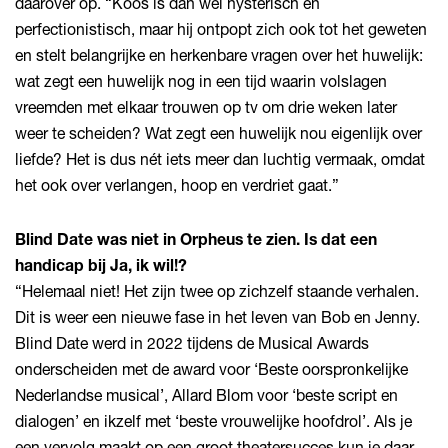
daarover op. “Koos is dan wel hysterisch en
perfectionistisch, maar hij ontpopt zich ook tot het geweten
en stelt belangrijke en herkenbare vragen over het huwelijk:
wat zegt een huwelijk nog in een tijd waarin volslagen
vreemden met elkaar trouwen op tv om drie weken later
weer te scheiden? Wat zegt een huwelijk nou eigenlijk over
liefde? Het is dus nét iets meer dan luchtig vermaak, omdat
het ook over verlangen, hoop en verdriet gaat.”
Blind Date was niet in Orpheus te zien. Is dat een
handicap bij Ja, ik wil!?
“Helemaal niet! Het zijn twee op zichzelf staande verhalen.
Dit is weer een nieuwe fase in het leven van Bob en Jenny.
Blind Date werd in 2022 tijdens de Musical Awards
onderscheiden met de award voor ‘Beste oorspronkelijke
Nederlandse musical’, Allard Blom voor ‘beste script en
dialogen’ en ikzelf met ‘beste vrouwelijke hoofdrol’. Als je
een vervolg maakt op een groot theatersucces kun je daar