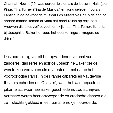
Channah Hewitt (29) was eerder te zien als de leeuwin Nala (Lion
King), Tina Turner (Tina de Musical) en vorig seizoen nog als
Fantine in de bekroonde musical Les Misèrables. “Op de een of
andere manier komen er vaak dat soort rollen op mijn pad.
Vrouwen die alles zelf bevechten, kijk naar Tina Turner. Ik herken
bij Josephine Baker het vuur, het doorzettingsvermogen, de
drive.”
De voorstelling vertelt het opwindende verhaal van
zangeres, danseres en actrice Josephine Baker die de
wereld zou veroveren als revuester in met name het
vooroorlogse Parijs. In de Franse cabarets en vaudeville
theaters echoden de ‘O la la’s’, want het was bepaald een
pikante act waarmee Baker geschiedenis zou schrijven.
Vermaard waren haar opzwepende en erotische dansen die
ze – slechts gekleed in een bananenrokje – opvoerde.