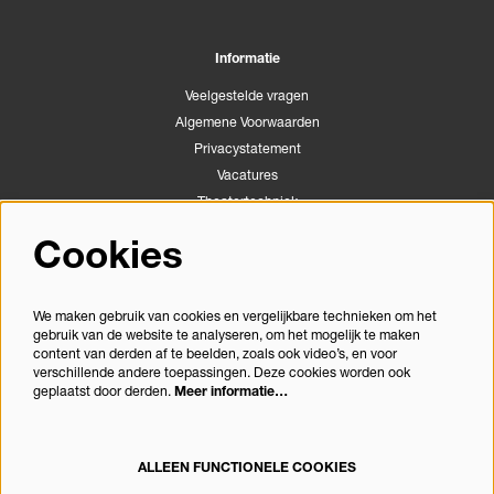
Informatie
Veelgestelde vragen
Algemene Voorwaarden
Privacystatement
Vacatures
Theatertechniek
Stichting Podiumactiviteiten Apeldoorn
Cookies
Congrescentrum Orpheus
We maken gebruik van cookies en vergelijkbare technieken om het
gebruik van de website te analyseren, om het mogelijk te maken
Volg ons
content van derden af te beelden, zoals ook video’s, en voor
verschillende andere toepassingen. Deze cookies worden ook
geplaatst door derden.
Meer informatie…
Meld je aan voor de nieuwsbrief
ALLEEN FUNCTIONELE COOKIES