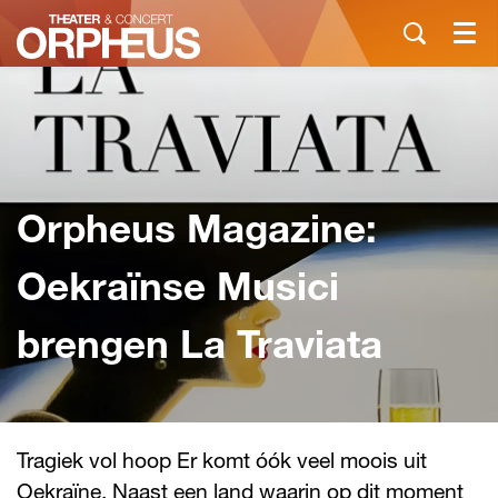
Menu
Orpheus Magazine:
Oekraïnse Musici
brengen La Traviata
Tragiek vol hoop Er komt óók veel moois uit
Oekraïne. Naast een land waarin op dit moment