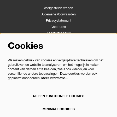
Veelgestelde vragen
Algemene Voorwaarden
Privacystatement
Vacatures
Theatertechniek
Stichting Podiumactiviteiten Apeldoorn
Cookies
Congrescentrum Orpheus
We maken gebruik van cookies en vergelijkbare technieken om het
gebruik van de website te analyseren, om het mogelijk te maken
Volg ons
content van derden af te beelden, zoals ook video’s, en voor
verschillende andere toepassingen. Deze cookies worden ook
geplaatst door derden.
Meer informatie…
Meld je aan voor de nieuwsbrief
ALLEEN FUNCTIONELE COOKIES
MINIMALE COOKIES