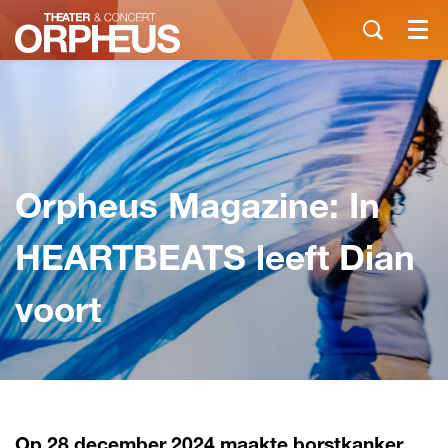
Menu
Orpheus Magazine: In
HEARTBEATS leeft Dian
voort
Op 28 december 2024 maakte borstkanker