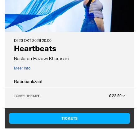
DI 20 OKT 2026
20:00
Heartbeats
Nastaran Razawi Khorasani
Meer info
Rabobankzaal
€ 22,50
TONEEL
THEATER
TICKETS