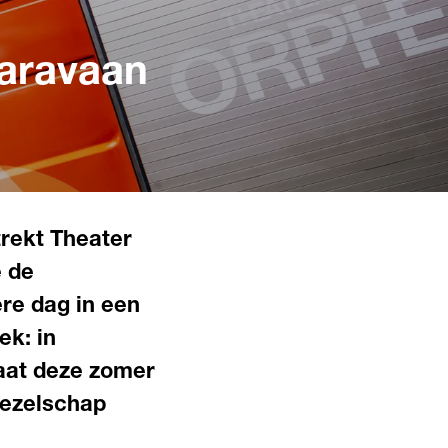
aravaan
trekt Theater
e de
re dag in een
ek: in
aat deze zomer
gezelschap