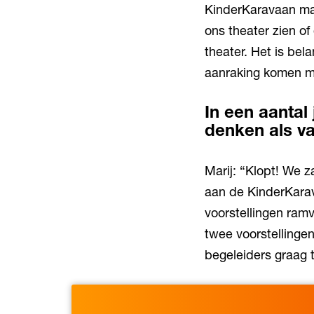
KinderKaravaan mak
ons theater zien o
theater. Het is bel
aanraking komen me
In een aantal
denken als va
Marij: “Klopt! We 
aan de KinderKarav
voorstellingen ram
twee voorstellinge
begeleiders graag 