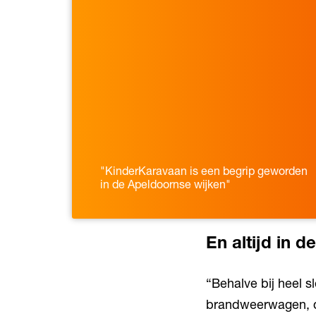
"KinderKaravaan is een begrip geworden
in de Apeldoornse wijken"
Inzoomen
En altijd in d
“Behalve bij heel 
brandweerwagen, da