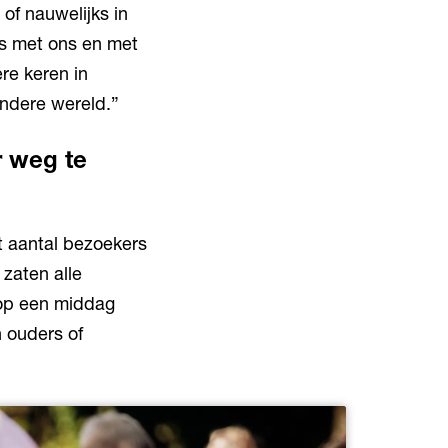
of nauwelijks in
is met ons en met
re keren in
andere wereld.”
r weg te
t aantal bezoekers
zaten alle
 op een middag
 ouders of