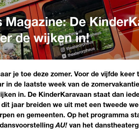
 Magazine: De KinderK
er de wijken in!
aar je toe deze zomer. Voor de vijfde keer 
ar in de laatste week van de zomervakanti
jken in. De KinderKaravaan staat dan iede
 dit jaar breiden we uit met een tweede we
rpen en gemeenten. Op het programma st
dansvoorstelling
AU!
van het danstheater