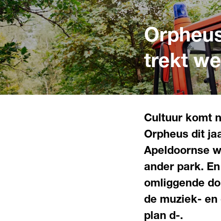
Orpheus
trekt we
Cultuur komt n
Orpheus dit ja
Apeldoornse wi
ander park. En
omliggende do
de muziek- en 
plan d-.