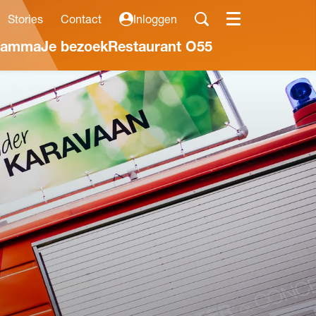
Stories
Contact
Inloggen
Menu
ramma
Je bezoek
Restaurant O55