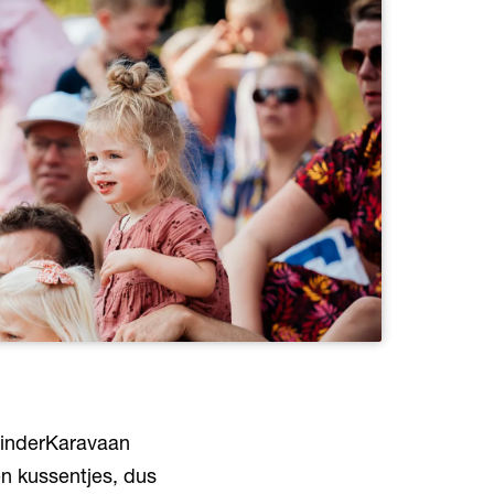
Inzoomen
KinderKaravaan
n kussentjes, dus