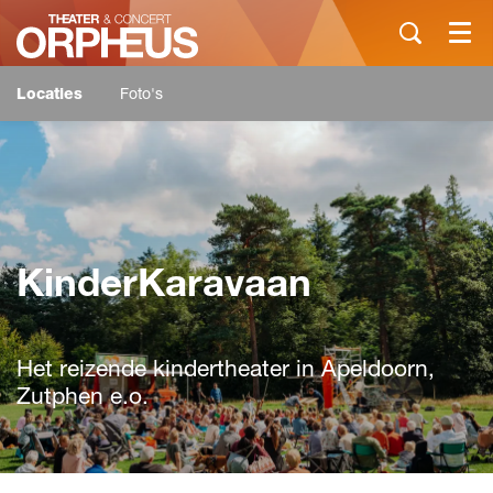
Menu
Foto's
Locaties
KinderKaravaan
Het reizende kindertheater in Apeldoorn,
Zutphen e.o.