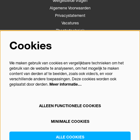
Veelgestelde vragen
Algemene Voorwaarden
Privacystatement
Vacatures
Theatertechniek
Stichting Podiumactiviteiten Apeldoorn
Cookies
Congrescentrum Orpheus
We maken gebruik van cookies en vergelijkbare technieken om het
gebruik van de website te analyseren, om het mogelijk te maken
Volg ons
content van derden af te beelden, zoals ook video’s, en voor
verschillende andere toepassingen. Deze cookies worden ook
geplaatst door derden.
Meer informatie…
Meld je aan voor de nieuwsbrief
ALLEEN FUNCTIONELE COOKIES
MINIMALE COOKIES
© Theater Orpheus
ALLE COOKIES
Powered by
CultureSuite