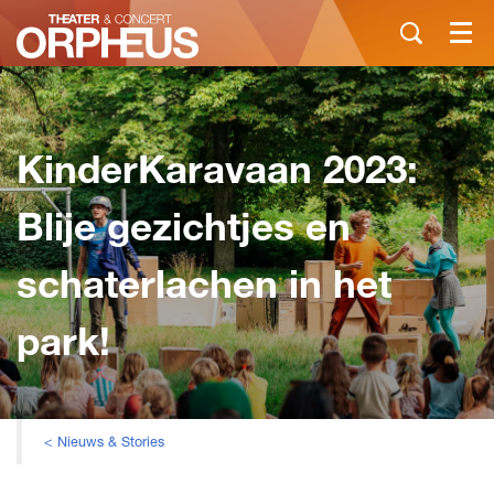
Menu
KinderKaravaan 2023:
Blije gezichtjes en
schaterlachen in het
park!
< Nieuws & Stories