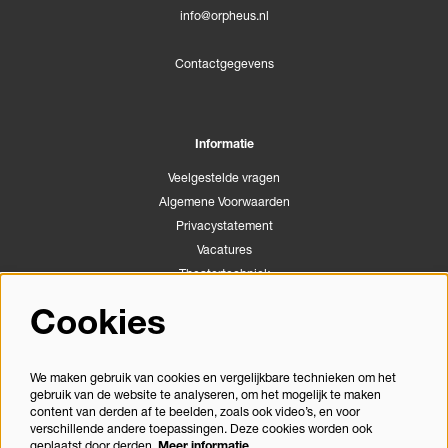
info@orpheus.nl
Contactgegevens
Informatie
Veelgestelde vragen
Algemene Voorwaarden
Privacystatement
Vacatures
Theatertechniek
Stichting Podiumactiviteiten Apeldoorn
Cookies
Congrescentrum Orpheus
We maken gebruik van cookies en vergelijkbare technieken om het
gebruik van de website te analyseren, om het mogelijk te maken
Volg ons
content van derden af te beelden, zoals ook video’s, en voor
verschillende andere toepassingen. Deze cookies worden ook
geplaatst door derden.
Meer informatie…