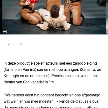
m
In deze productie spelen acteurs met een zangopleiding
(Tamino en Pamina) samen met operazangers (Sarastro, de
Koningin en de drie dames). Precies zoals het was in het
theater van Schikaneder in '79.
“We hebben eerst het concept bedacht en ons afgevraagd
wat we hier nou mee moesten. Ik kende de discussie over
de opera die onder anderen door operaregisseur Lotte de