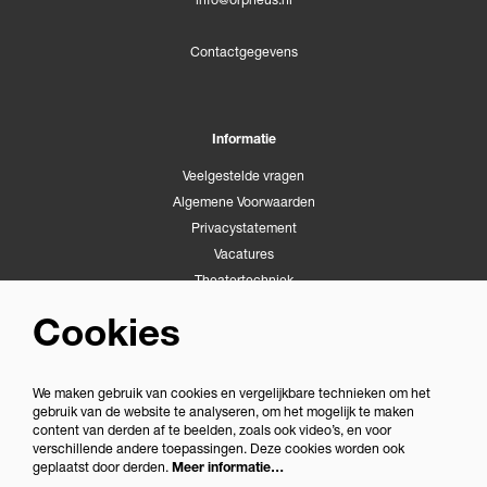
Contactgegevens
Informatie
Veelgestelde vragen
Algemene Voorwaarden
Privacystatement
Vacatures
Theatertechniek
Stichting Podiumactiviteiten Apeldoorn
Cookies
Congrescentrum Orpheus
We maken gebruik van cookies en vergelijkbare technieken om het
gebruik van de website te analyseren, om het mogelijk te maken
Volg ons
content van derden af te beelden, zoals ook video’s, en voor
verschillende andere toepassingen. Deze cookies worden ook
geplaatst door derden.
Meer informatie…