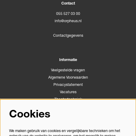
Contact
055 527 03 00
info@orpheus.nl
Contactgegevens
Informatie
Veelgestelde vragen
Algemene Voorwaarden
Privacystatement
Vacatures
Theatertechniek
Stichting Podiumactiviteiten Apeldoorn
Cookies
Congrescentrum Orpheus
We maken gebruik van cookies en vergelijkbare technieken om het
gebruik van de website te analyseren, om het mogelijk te maken