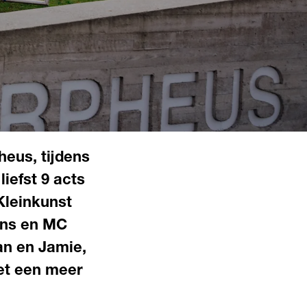
heus, tijdens
liefst 9 acts
Kleinkunst
ans en MC
àn en Jamie,
het een meer