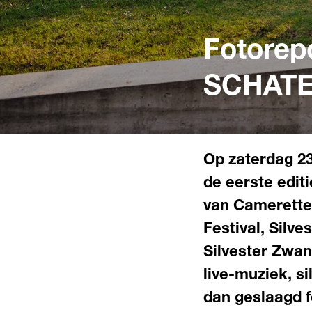
Fotorep
SCHATE
Inzoomen
Op zaterdag 23
de eerste edit
van Camerette
Festival, Silv
Inzoomen
Silvester Zwa
live-muziek, s
dan geslaagd f