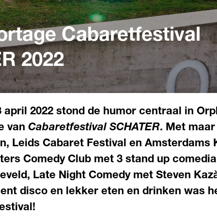
ortage Cabaretfestival
R 2022
 april 2022 stond de humor centraal in Orp
ie van
Cabaretfestival SCHATER
. Met maar 
n, Leids Cabaret Festival en Amsterdams 
esters Comedy Club met 3 stand up comedi
neveld, Late Night Comedy met Steven Kaz
ilent disco en lekker eten en drinken was 
estival!