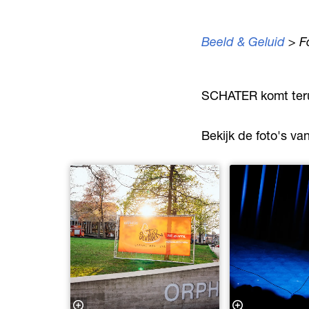
Beeld & Geluid
> F
Inzoomen
SCHATER komt terug
Bekijk de foto's va
Inzoomen