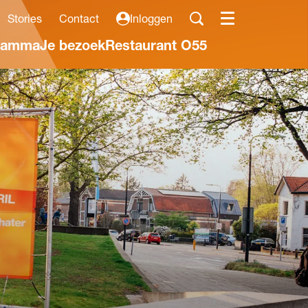
Stories
Contact
Inloggen
Menu
ramma
Je bezoek
Restaurant O55