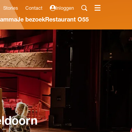
Stories
Contact
Inloggen
Menu
ramma
Je bezoek
Restaurant O55
eldoorn