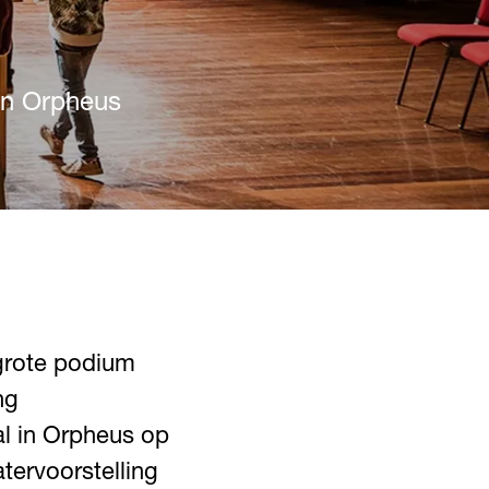
in Orpheus
grote podium
ng
al in Orpheus op
tervoorstelling