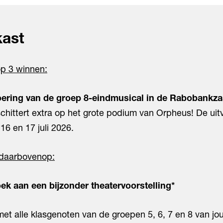
kast
op 3 winnen:
Inzoomen
Inzo
voering van de groep 8-eindmusical in de Rabobankza
 schittert extra op het grote podium van Orpheus! De ui
16 en 17 juli 2026.
daarbovenop:
ek aan een bijzonder theatervoorstelling*
 met alle klasgenoten van de groepen 5, 6, 7 en 8 van j