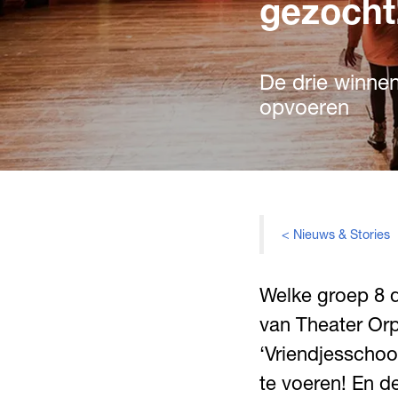
gezocht
De drie winne
opvoeren
< Nieuws & Stories
Welke groep 8 d
van Theater Or
‘Vriendjesschoo
te voeren! En d