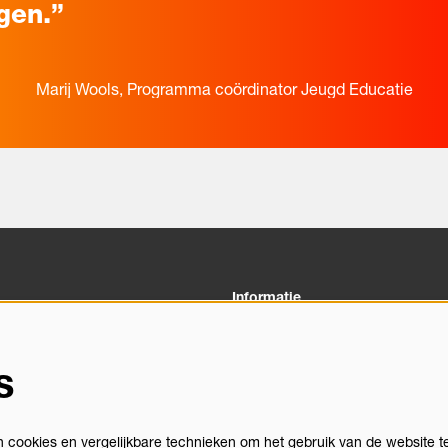
agen.”
Marij Wools, Programma coördinator Jeugd Educatie
Informatie
03 00
Veelgestelde vragen
heus.nl
Algemene Voorwaarden
s
Privacystatement
gegevens
Vacatures
Theatertechniek
cookies en vergelijkbare technieken om het gebruik van de website t