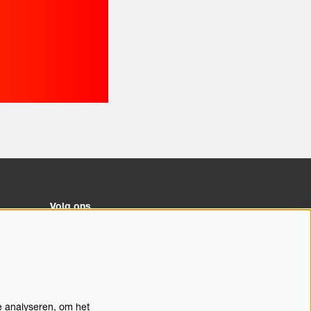
Volg ons
Meld je aan voor de nieuwsbrief
e analyseren, om het