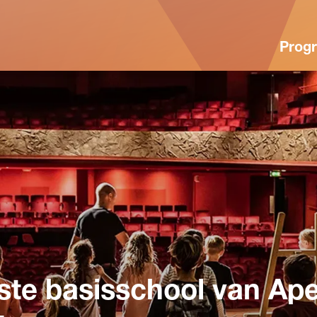
Prog
fste basisschool van Ap