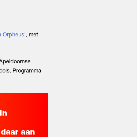
n Orpheus'
, met
 Apeldoornse
 Wools, Programma
in
 daar aan