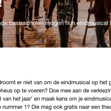
!
nde basisscholen mogen hun eindmusical 
roomt er niet van om de eindmusical op het 
pheus op te voeren? Doe mee aan de verkiezi
l van het jaar’ en maak kans om je eindmusic
e nummer 1? Die mag ook gratis naar een thea