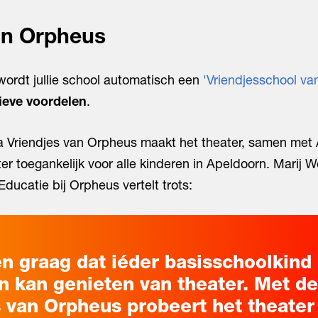
an Orpheus
ordt jullie school automatisch een
'Vriendjesschool va
ieve voordelen
.
 Vriendjes van Orpheus maakt het theater, samen met
ter toegankelijk voor alle kinderen in Apeldoorn. Marij
ducatie bij Orpheus vertelt trots:
en graag dat iéder basisschoolkind 
n kan genieten van theater. Met de
s van Orpheus probeert het theater