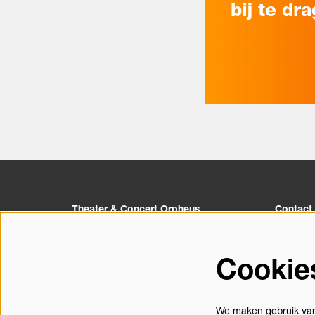
bij te dr
Theater & Concert Orpheus
Contact
Churchillplein 1
055 527 
7314 BZ Apeldoorn
info@orp
Cookie
Postbus 10133
Contact
7301GC Apeldoorn
We maken gebruik van 