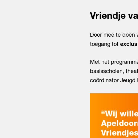
Vriendje v
Door mee te doen w
toegang tot
exclus
Met het programma
basisscholen, thea
coördinator Jeugd E
“Wij will
Apeldoor
Vriendje