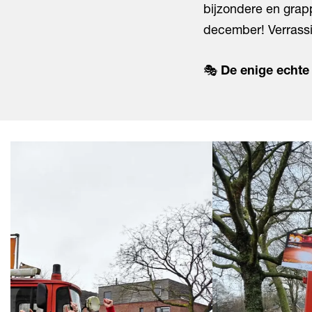
bijzondere en grapp
december! Verrassi
🎭
De enige echte
Overslaan