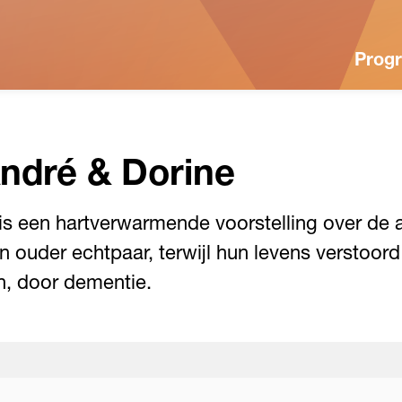
Prog
André & Dorine
 is een hartverwarmende voorstelling over d
en ouder echtpaar, terwijl hun levens verstoo
n, door dementie.