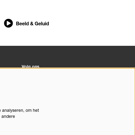
Beeld & Geluid
Volg ons
Meld je aan voor de nieuwsbrief
e analyseren, om het
doorn
e andere