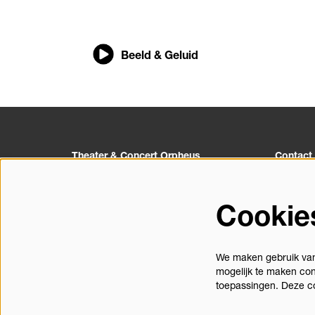
Beeld & Geluid
Theater & Concert Orpheus
Contact
Churchillplein 1
055 527 
7314 BZ Apeldoorn
info@orp
Cookie
Postbus 10133
Contact
7301GC Apeldoorn
We maken gebruik van 
mogelijk te maken con
toepassingen. Deze c