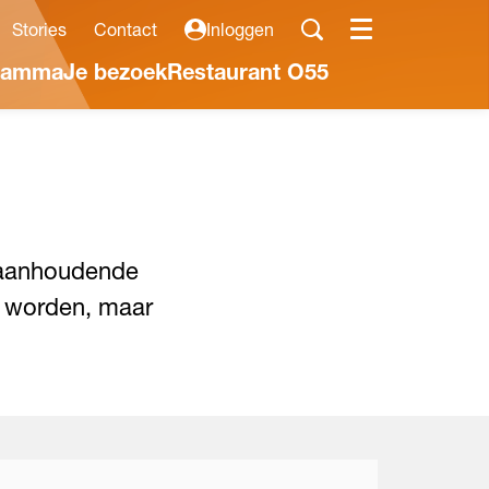
Stories
Contact
Inloggen
Menu
ramma
Je bezoek
Restaurant O55
e aanhoudende
rd worden, maar