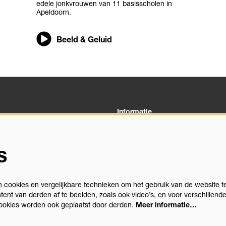
edele jonkvrouwen van 11 basisscholen in
Apeldoorn.⁠
Beeld & Geluid
Informatie
03 00
Veelgestelde vragen
heus.nl
Algemene Voorwaarden
s
Privacystatement
gegevens
Vacatures
Theatertechniek
cookies en vergelijkbare technieken om het gebruik van de website t
Stichting Podiumactiviteiten Apel
tent van derden af te beelden, zoals ook video’s, en voor verschillend
Congrescentrum Orpheus
ookies worden ook geplaatst door derden.
Meer informatie…