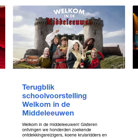
Terugblik
schoolvoorstelling
Welkom in de
Middeleeuwen
Welkom in de middeleeuwen! Gisteren
ontvingen we honderden zoekende
ontdekkingsreizigers, koene kruisridders en