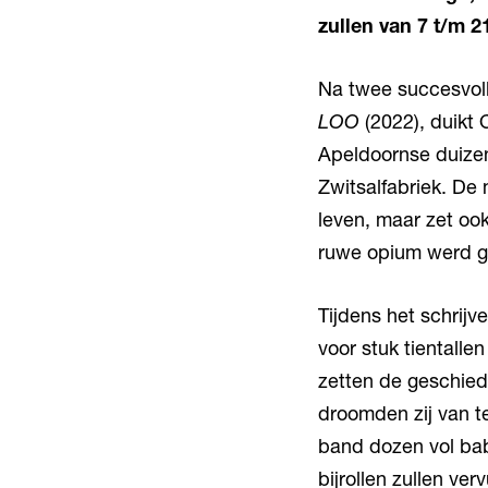
zullen van 7 t/m 
Na twee succesvoll
LOO
(2022), duikt
Apeldoornse duizen
Zwitsalfabriek. De 
leven, maar zet ook
ruwe opium werd 
Tijdens het schrij
voor stuk tientall
zetten de geschied
droomden zij van t
band dozen vol bab
bijrollen zullen ve