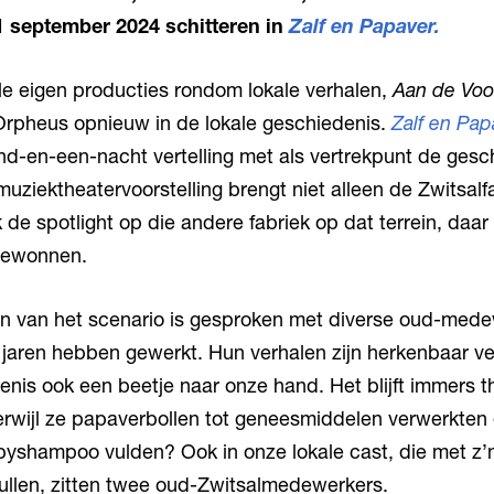
21 september 2024 schitteren in
Zalf en Papaver.
e eigen producties rondom lokale verhalen,
Aan de Voo
 Orpheus opnieuw in de lokale geschiedenis.
Zalf en Pap
d-en-een-nacht vertelling met als vertrekpunt de gesc
muziektheatervoorstelling brengt niet alleen de Zwitsalfab
 de spotlight op die andere fabriek op dat terrein, daa
gewonnen.
ven van het scenario is gesproken met diverse oud-mede
en jaren hebben gewerkt. Hun verhalen zijn herkenbaar v
enis ook een beetje naar onze hand. Het blijft immers t
erwijl ze papaverbollen tot geneesmiddelen verwerkten
yshampoo vulden? Ook in onze lokale cast, die met z’n
rvullen, zitten twee oud-Zwitsalmedewerkers.