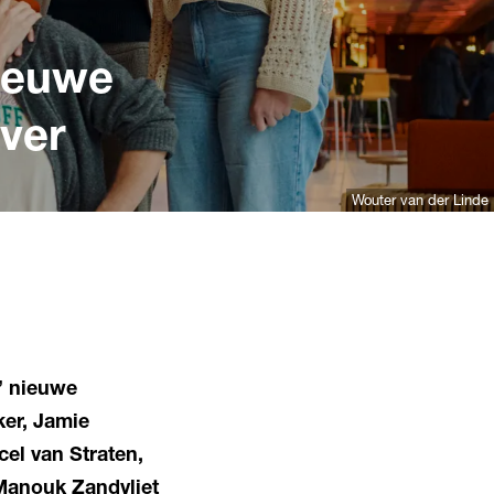
nieuwe
ver
Wouter van der Linde
s’ nieuwe
ker, Jamie
cel van Straten,
 Manouk Zandvliet