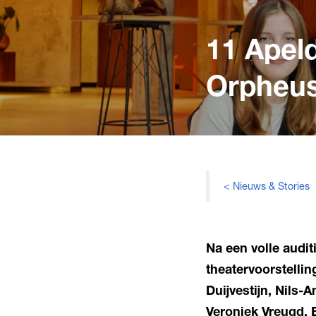
11 Apel
Orpheus
< Nieuws & Stories
Na een volle audit
theatervoorstelli
Duijvestijn, Nils-
Veroniek Vreugd, 