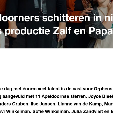
doorners schitteren in 
 productie Zalf en Papa
ie dag met énorm veel talent is de cast voor Orpheu
ng aangevuld met 11 Apeldoornse sterren. Joyce Blee
Anders Gruben, Ilse Jansen, Lianne van de Kamp, Mar
Evi Winkelman, Sofie Winkelman, Julia Zandvliet en