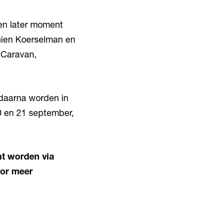
en later moment
hien Koerselman en
 Caravan,
 daarna worden in
0 en 21 september,
t worden via
oor meer